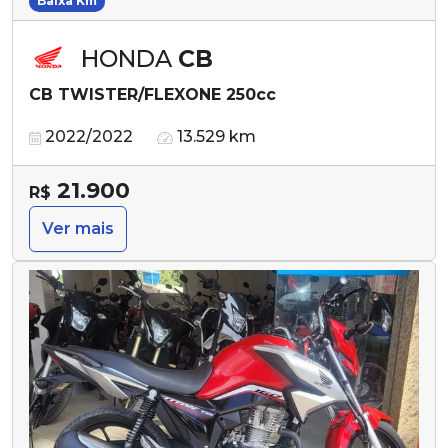
Baixa Km
HONDA
CB
CB TWISTER/FLEXONE 250cc
2022/2022
13.529 km
21.900
R$
Ver mais