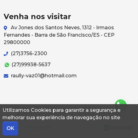
Venha nos visitar
Av Jones dos Santos Neves, 1312 - Irmaos
Fernandes - Barra de São Francisco/ES - CEP
29800000
(27)3756-2300
(27)99938-5637
raully-vaz01@hotmail.com
Utilizamos Cookies para garantir a segurança e
© 2026 Autoconf. Todos os direitos reservados.
melhorar sua experiência de navegação no site
Termos
Privacidade
OK