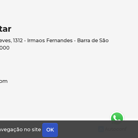
tar
ves, 1312 - Irmaos Fernandes - Barra de São
0000
com
navegação no site
OK