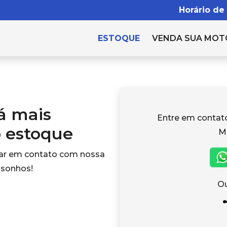
Horário de
ESTOQUE
VENDA SUA MOT
tá mais
Entre em conta
o estoque
M
rar em contato com nossa
 sonhos!
Ou