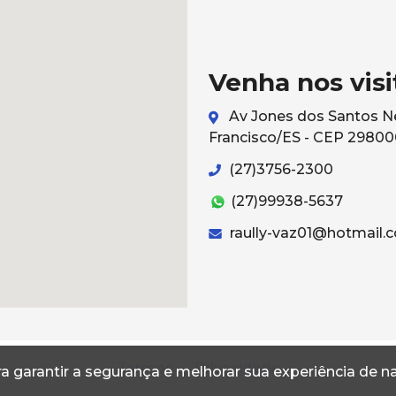
Venha nos visi
Av Jones dos Santos Ne
Francisco/ES - CEP 2980
(27)3756-2300
(27)99938-5637
raully-vaz01@hotmail.
Termos
Privacidade
a garantir a segurança e melhorar sua experiência de 