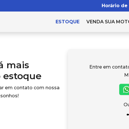
Horário de
ESTOQUE
VENDA SUA MOT
tá mais
Entre em conta
o estoque
M
rar em contato com nossa
 sonhos!
Ou