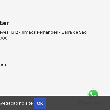
tar
ves, 1312 - Irmaos Fernandes - Barra de São
0000
com
navegação no site
OK