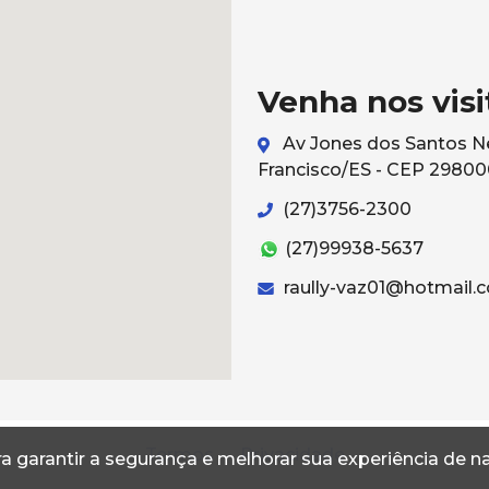
Venha nos visi
Av Jones dos Santos Ne
Francisco/ES - CEP 2980
(27)3756-2300
(27)99938-5637
raully-vaz01@hotmail.
Termos
Privacidade
a garantir a segurança e melhorar sua experiência de 