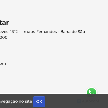
tar
ves, 1312 - Irmaos Fernandes - Barra de São
0000
com
navegação no site
OK