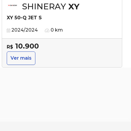
SHINERAY
XY
XY 50-Q JET S
2024/2024
0 km
10.900
R$
Ver mais