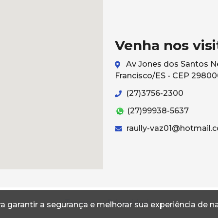
Venha nos visi
Av Jones dos Santos Ne
Francisco/ES - CEP 2980
(27)3756-2300
(27)99938-5637
raully-vaz01@hotmail.
Termos
Privacidade
a garantir a segurança e melhorar sua experiência de 