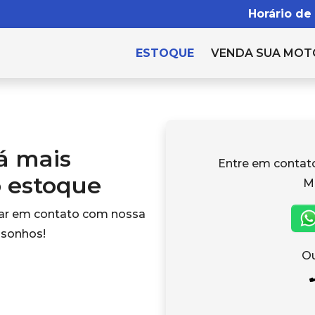
Horário de
ESTOQUE
VENDA SUA MOT
tá mais
Entre em conta
o estoque
M
rar em contato com nossa
 sonhos!
Ou