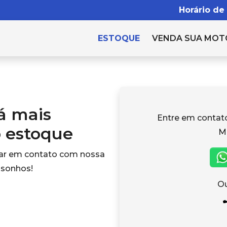
Horário de
ESTOQUE
VENDA SUA MOT
tá mais
Entre em conta
o estoque
M
rar em contato com nossa
 sonhos!
Ou