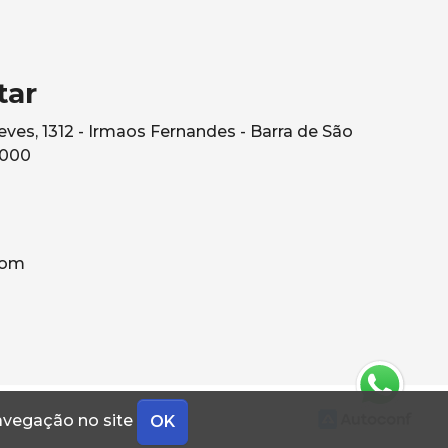
tar
ves, 1312 - Irmaos Fernandes - Barra de São
0000
com
navegação no site
OK