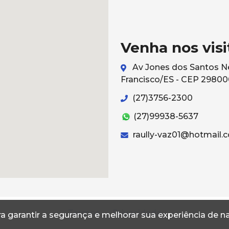
Venha nos visi
Av Jones dos Santos Ne
Francisco/ES - CEP 2980
(27)3756-2300
(27)99938-5637
raully-vaz01@hotmail.
Termos
Privacidade
a garantir a segurança e melhorar sua experiência de 