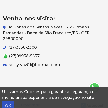
Venha nos visitar
Av Jones dos Santos Neves, 1312 - Irmaos
Fernandes - Barra de São Francisco/ES - CEP
29800000
(27)3756-2300
(27)99938-5637
raully-vaz01@hotmail.com
Utilizamos Cookies para garantir a segurança e
© 2026 Autoconf. Todos os direitos reservados.
melhorar sua experiência de navegação no site
Termos
Privacidade
OK