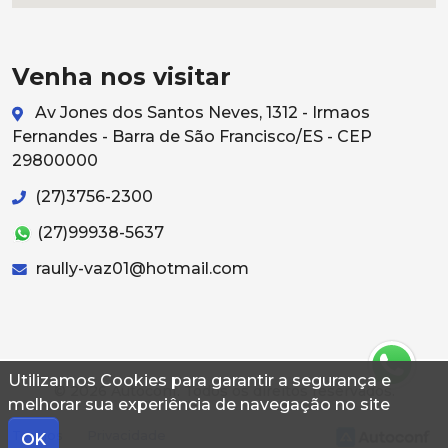
Venha nos visitar
Av Jones dos Santos Neves, 1312 - Irmaos
Fernandes - Barra de São Francisco/ES - CEP
29800000
(27)3756-2300
(27)99938-5637
raully-vaz01@hotmail.com
Utilizamos Cookies para garantir a segurança e
© 2026 Autoconf. Todos os direitos reservados.
melhorar sua experiência de navegação no site
Termos
Privacidade
OK