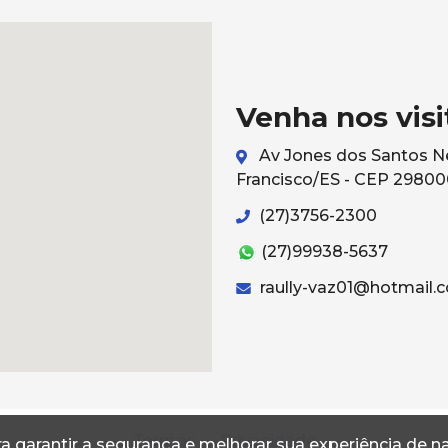
Venha nos visi
Av Jones dos Santos Ne
Francisco/ES - CEP 2980
(27)3756-2300
(27)99938-5637
raully-vaz01@hotmail.
Termos
Privacidade
a garantir a segurança e melhorar sua experiência de 