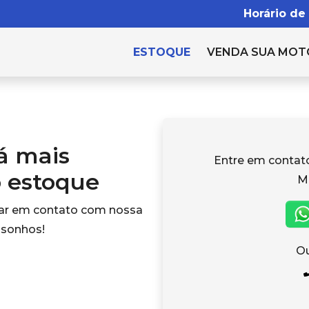
Horário de
ESTOQUE
VENDA SUA MOT
tá mais
Entre em conta
o estoque
M
rar em contato com nossa
 sonhos!
Ou