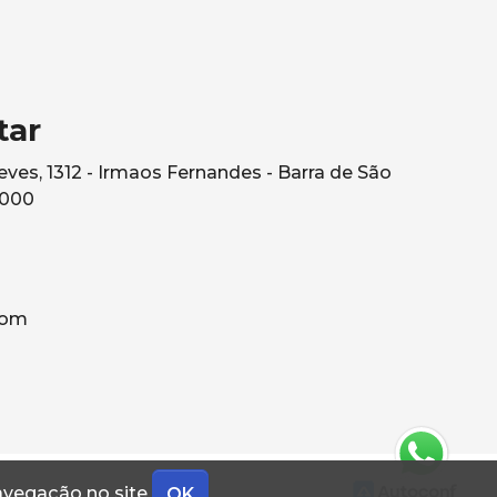
tar
ves, 1312 - Irmaos Fernandes - Barra de São
0000
com
navegação no site
OK