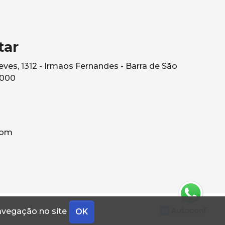
tar
ves, 1312 - Irmaos Fernandes - Barra de São
0000
com
navegação no site
OK