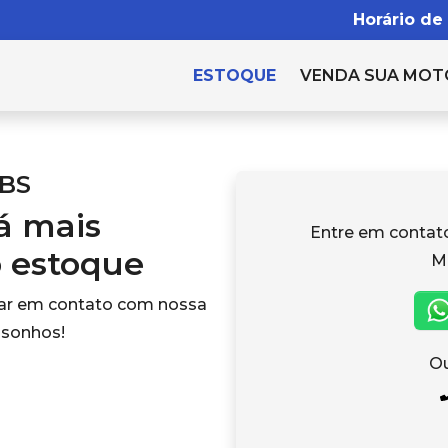
Horário de
ESTOQUE
VENDA SUA MOT
UBS
tá mais
Entre em conta
o estoque
M
rar em contato com nossa
 sonhos!
Ou