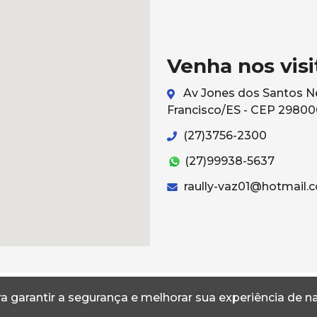
Venha nos visi
Av Jones dos Santos Ne
Francisco/ES - CEP 2980
(27)3756-2300
(27)99938-5637
raully-vaz01@hotmail.
Termos
Privacidade
a garantir a segurança e melhorar sua experiência de 