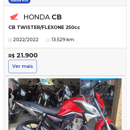
Baixa Km
HONDA
CB
CB TWISTER/FLEXONE 250cc
2022/2022
13.529 km
21.900
R$
Ver mais